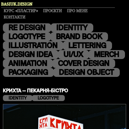
BASIUK.DESIGN
КУРС «ПЛАСТИР»
ПРОЄКТИ
ПРО МЕНЕ
КОНТАКТИ
RE DESIGN
IDENTITY
LOGOTYPE
BRAND BOOK
ILLUSTRATION
LETTERING
DESIGN IDEA
UI/UX
MERCH
ANIMATION
COVER DESIGN
PACKAGING
DESIGN OBJECT
КРИХТА — ПЕКАРНЯ-БІСТРО
IDENTITY
LOGOTYPE