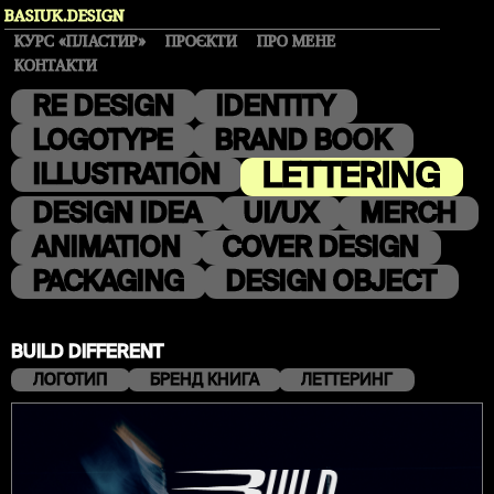
BASIUK.DESIGN
КУРС «ПЛАСТИР»
ПРОЄКТИ
ПРО МЕНЕ
КОНТАКТИ
RE DESIGN
IDENTITY
LOGOTYPE
BRAND BOOK
LETTERING
ILLUSTRATION
DESIGN IDEA
UI/UX
MERCH
ANIMATION
COVER DESIGN
PACKAGING
DESIGN OBJECT
BUILD DIFFERENT
ЛОГОТИП
БРЕНД КНИГА
ЛЕТТЕРИНГ